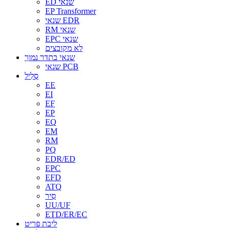
ED שנאי
EP Transformer
שנאי EDR
RM שנאי
EPC שנאי
לא מקובצים
שנאי בתדר נמוך
שנאי PCB
סְלִיל
EE
EI
EF
EP
EQ
EM
RM
PQ
EDR/ED
EPC
EFD
ATQ
סִיר
UU/UF
ETD/ER/EC
ליבת פריט