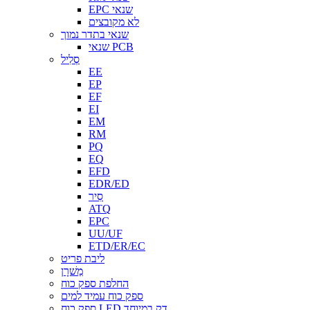
EPC שנאי
לא מקובצים
שנאי בתדר נמוך
שנאי PCB
סְלִיל
EE
EP
EF
EI
EM
RM
PQ
EQ
EFD
EDR/ED
סִיר
ATQ
EPC
UU/UF
ETD/ER/EC
ליבת פריט
מַשׁרָן
החלפת ספק כוח
ספק כוח עמיד למים
ספק כוח LED דק במיוחד