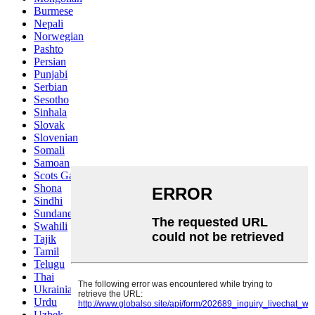
Burmese
Nepali
Norwegian
Pashto
Persian
Punjabi
Serbian
Sesotho
Sinhala
Slovak
Slovenian
Somali
Samoan
Scots Gaelic
Shona
Sindhi
Sundanese
Swahili
Tajik
Tamil
Telugu
Thai
Ukrainian
Urdu
Uzbek