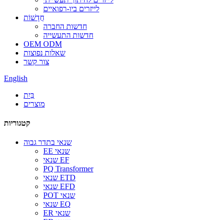
לייזרים ביו-רפואיים
חֲדָשׁוֹת
חדשות החברה
חדשות התעשייה
OEM ODM
שאלות נפוצות
צור קשר
English
בַּיִת
מוצרים
קטגוריות
שנאי בתדר גבוה
EE שנאי
שנאי EF
PQ Transformer
שנאי ETD
שנאי EFD
POT שנאי
שנאי EQ
ER שנאי