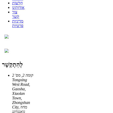
חֲדָשׁוֹת
אודותינו
צור
קשר
מדיניות
פרטיות
לְהִתְקַשֵׁר
קומה 2, מס' 2
Tongxing
West Road,
Gaosha,
Xiaolan
Town,
Zhongshan
City, מחוז
גואנגדונג