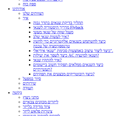
ספק כוח
אודותינו
הצוותים שלנו
איך
תהליך בדיקת שנאים בתדר גבוה
מדריך היסטוריה לשנאי Flyback
מעגל שווה של שנאי מעשי
איך לעשות שנאי שלב?
כיצד להשתמש בשנאים אלקטרוניים כדי להשיג
טרנספורמציה של עכבה
כיצד ליצור עיצוב באמצעות סכימת "שנאי אידיאלי".
כיצד לשפר את יעילות AC ושנאי למינציה?
איך להתקין שנאי?
כיצד השנאים ממלאים תפקיד חשוב ביישומים
תעשייתיים?
כיצד רובוטריקים מבצעים את תפקידם?
סיור במפעל
שירותים
תְעוּדָה
בַּקָשָׁה
מתגי ניצוץ
לייזרים מכוונים צבאיים
ציוד מדידה בלייזר
צינורות פלאש לייזר
לייזרים לחיתוך תעשייתי