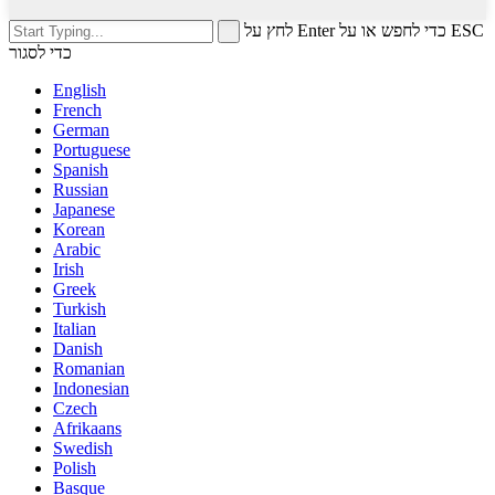
לחץ על Enter כדי לחפש או על ESC
כדי לסגור
English
French
German
Portuguese
Spanish
Russian
Japanese
Korean
Arabic
Irish
Greek
Turkish
Italian
Danish
Romanian
Indonesian
Czech
Afrikaans
Swedish
Polish
Basque