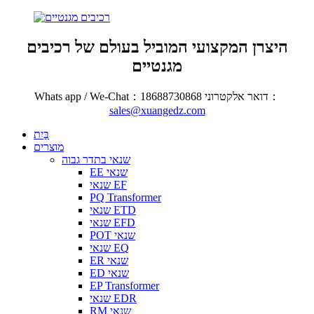
היצרן המקצועי המוביל בעולם של רכיבים
מגנטיים
Whats app / We-Chat：18688730868 דואר אלקטרוני：
sales@xuangedz.com
בַּיִת
מוצרים
שנאי בתדר גבוה
EE שנאי
שנאי EF
PQ Transformer
שנאי ETD
שנאי EFD
POT שנאי
שנאי EQ
ER שנאי
ED שנאי
EP Transformer
שנאי EDR
RM שנאי