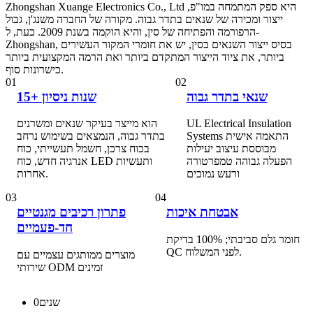
Zhongshan Xuange Electronics Co., Ltd היא ספק המתמחה במו"פ,
ייצור ומכירה של שנאים בתדר גבוה. מקורה של החברה משנג'ן, גבול
הרפורמה והפתיחה של סין, והיא הוקמה בשנת 2009. כעת, ל-
Zhongshan, בסיס ייצור השנאים בסין, יש את חומרי המקור העשירים
ביותר, את ציוד הייצור המתקדם ביותר ואת הרמה המקצועית ביותר
כישרונות סוף.
01
02
שנאי בתדר גבוה
15+ שנות ניסיון
UL Electrical Insulation
הוא מייצר בעיקר שנאים ומשרנים
Systems התאמה אישית
בתדר גבוה, הנמצאים בשימוש נרחב
מבוססת עיצוב יעילות
בכוח צרכן, חשמל תעשייתי, כוח
הפעלה גבוהה טמפרטורה
אנרגיה חדש, כוח LED ותעשיות
ורעש נמוכים
אחרות.
03
04
אבטחת איכות
פתרון רכיבים מגנטיים
חד-פעמיים
חומר גלם סביבתי; 100% בדיקת
QC לפני המשלוח.
מוצרים ממותגים עצמיים עם
שירותי ODM זמינים
שנים
0