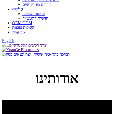
לייזרים ביו-רפואיים
חֲדָשׁוֹת
חדשות החברה
חדשות התעשייה
OEM ODM
שאלות נפוצות
צור קשר
English
אודותינו