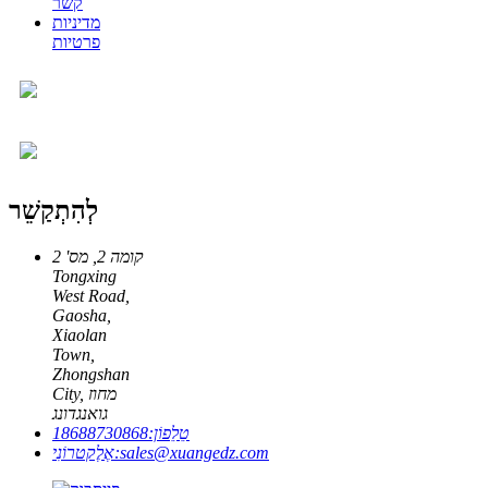
קשר
מדיניות
פרטיות
לְהִתְקַשֵׁר
קומה 2, מס' 2
Tongxing
West Road,
Gaosha,
Xiaolan
Town,
Zhongshan
City, מחוז
גואנגדונג
טֵלֵפוֹן:
18688730868
sales@xuangedz.com
אֶלֶקטרוֹנִי: