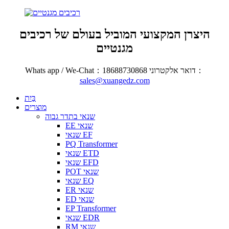
היצרן המקצועי המוביל בעולם של רכיבים
מגנטיים
Whats app / We-Chat：18688730868 דואר אלקטרוני：
sales@xuangedz.com
בַּיִת
מוצרים
שנאי בתדר גבוה
EE שנאי
שנאי EF
PQ Transformer
שנאי ETD
שנאי EFD
POT שנאי
שנאי EQ
ER שנאי
ED שנאי
EP Transformer
שנאי EDR
RM שנאי