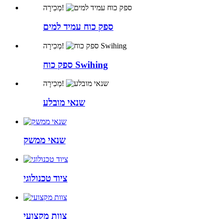
מְכִירָה!
ספק כוח עמיד למים
מְכִירָה!
ספק כוח Swihing
מְכִירָה!
שנאי מובלע
שנאי ממשק
ציוד טכנולוגי
צוות מקצועי