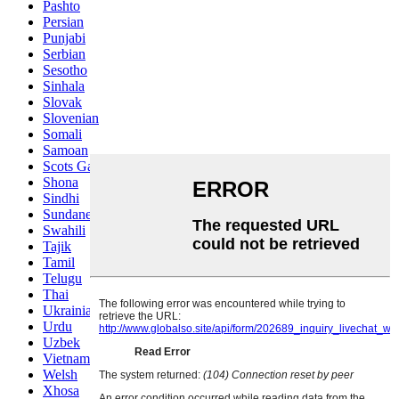
Pashto
Persian
Punjabi
Serbian
Sesotho
Sinhala
Slovak
Slovenian
Somali
Samoan
Scots Gaelic
Shona
Sindhi
Sundanese
Swahili
Tajik
Tamil
Telugu
Thai
Ukrainian
Urdu
Uzbek
Vietnamese
Welsh
Xhosa