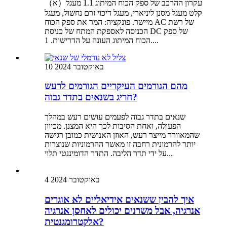
（א）עקרון ההרכב של ספק הכוח המיתוג 1.1 מעגל
קלט מעגל מסנן ליניארי, מעגל דיכוי זרם נחשול, מעגל
מיישר. פונקציה: המר את ספק הכוח AC של רשת
הכניסה לאספקת המתח של כניסת DC של ספק
הכוח המיתוג העונה על הדרישות. 1....
10 באוקטובר 2024
מהם הגורמים העיקריים הגורמים לרעש
חריג בשנאים בתדר גבוה?
שנאים בתדר גבוה לפעמים עושים רעש במהלך
הפעולה, ואחת הסיבות לכך היא המצנן. מכיוון
שהמאוורר מייצר רעש, האוזן האנושית כמובן רגישה
יותר להרמונית רחבה זו מאשר ההרמוניות שנוצרות
על ידי תדר הליבה. התדר הדומיננטי תלוי...
4 באוקטובר 2024
איך להבין ששנאים אידיאליים לא אוגרים
אנרגיה, אבל משרנים יכולים לאחסן אנרגיה
אלקטרומגנטית?