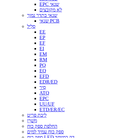
EPC שנאי
לא מקובצים
שנאי בתדר נמוך
שנאי PCB
סְלִיל
EE
EP
EF
EI
EM
RM
PQ
EQ
EFD
EDR/ED
סִיר
ATQ
EPC
UU/UF
ETD/ER/EC
ליבת פריט
מַשׁרָן
החלפת ספק כוח
ספק כוח עמיד למים
ספק כוח LED דק במיוחד