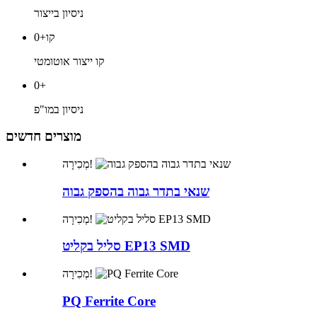
ניסיון בייצור
+קו
0
קו ייצור אוטומטי
0
+
ניסיון במו"פ
מוצרים חדשים
מְכִירָה!
שנאי בתדר גבוה בהספק גבוה
מְכִירָה!
סליל בקליט EP13 SMD
מְכִירָה!
PQ Ferrite Core