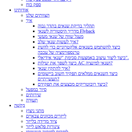
ספק כוח
אודותינו
הצוותים שלנו
איך
תהליך בדיקת שנאים בתדר גבוה
מדריך היסטוריה לשנאי Flyback
מעגל שווה של שנאי מעשי
איך לעשות שנאי שלב?
כיצד להשתמש בשנאים אלקטרוניים כדי להשיג
טרנספורמציה של עכבה
כיצד ליצור עיצוב באמצעות סכימת "שנאי אידיאלי".
כיצד לשפר את יעילות AC ושנאי למינציה?
איך להתקין שנאי?
כיצד השנאים ממלאים תפקיד חשוב ביישומים
תעשייתיים?
כיצד רובוטריקים מבצעים את תפקידם?
סיור במפעל
שירותים
תְעוּדָה
בַּקָשָׁה
מתגי ניצוץ
לייזרים מכוונים צבאיים
ציוד מדידה בלייזר
צינורות פלאש לייזר
לייזרים לחיתוך תעשייתי