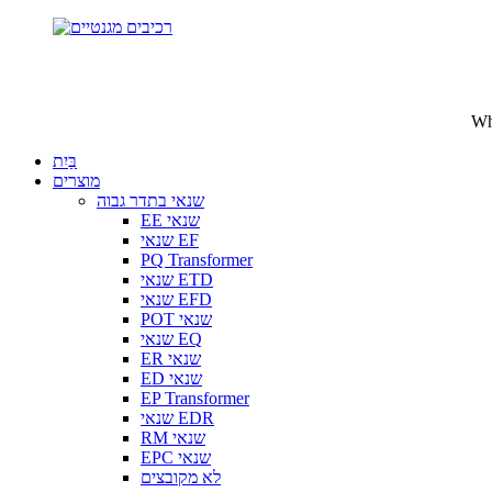
בַּיִת
מוצרים
שנאי בתדר גבוה
EE שנאי
שנאי EF
PQ Transformer
שנאי ETD
שנאי EFD
POT שנאי
שנאי EQ
ER שנאי
ED שנאי
EP Transformer
שנאי EDR
RM שנאי
EPC שנאי
לא מקובצים