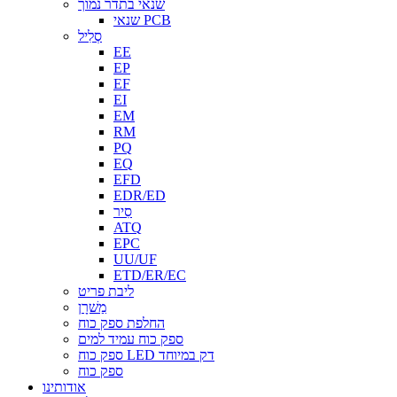
שנאי בתדר נמוך
שנאי PCB
סְלִיל
EE
EP
EF
EI
EM
RM
PQ
EQ
EFD
EDR/ED
סִיר
ATQ
EPC
UU/UF
ETD/ER/EC
ליבת פריט
מַשׁרָן
החלפת ספק כוח
ספק כוח עמיד למים
ספק כוח LED דק במיוחד
ספק כוח
אודותינו