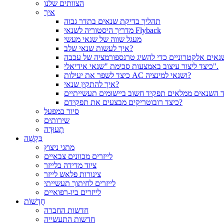
הצוותים שלנו
איך
תהליך בדיקת שנאים בתדר גבוה
מדריך היסטוריה לשנאי Flyback
מעגל שווה של שנאי מעשי
איך לעשות שנאי שלב?
אים אלקטרוניים כדי להשיג טרנספורמציה של עכבה
כיצד ליצור עיצוב באמצעות סכימת "שנאי אידיאלי".
כיצד לשפר את יעילות AC ושנאי למינציה?
איך להתקין שנאי?
כיצד רובוטריקים מבצעים את תפקידם?
סיור במפעל
שירותים
תְעוּדָה
בַּקָשָׁה
מתגי ניצוץ
לייזרים מכוונים צבאיים
ציוד מדידה בלייזר
צינורות פלאש לייזר
לייזרים לחיתוך תעשייתי
לייזרים ביו-רפואיים
חֲדָשׁוֹת
חדשות החברה
חדשות התעשייה