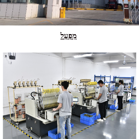
מִפְעָל