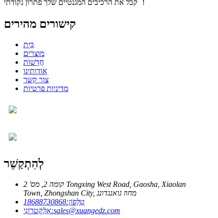
קבל את הרכיבים המגנטיים שלך פתרון נקודתי ！
קישורים מהירים
בַּיִת
מוצרים
חֲדָשׁוֹת
אודותינו
צור קשר
מדיניות פרטיות
לְהִתְקַשֵׁר
קומה 2, מס' 2 Tongxing West Road, Gaosha, Xiaolan
Town, Zhongshan City, מחוז גואנגדונג
טֵלֵפוֹן:
18688730868
sales@xuangedz.com
אֶלֶקטרוֹנִי: