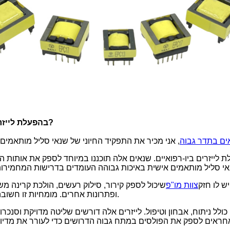
מה תפקידו של שנאי הטריגר Custom Coil בהפעלת לייזרים ביו-רפואיים?
ים בתדר גבוה
 לייזרים ביו-רפואיים. שנאים אלה תוכננו במיוחד לספק את אותות 
ש לו חזק
צוות מו"פ
שיכול לספק קירור, סילוק רעשים, הולכת קרינה מ
ופתרונות אחרים. מומחיות זו חשובה במיוחד בתעשייה הביו-רפואית שבה דיוק ואמינות הם קריטיים.
 כולל ניתוח, אבחון וטיפול. לייזרים אלה דורשים שליטה מדויקת וסנכר