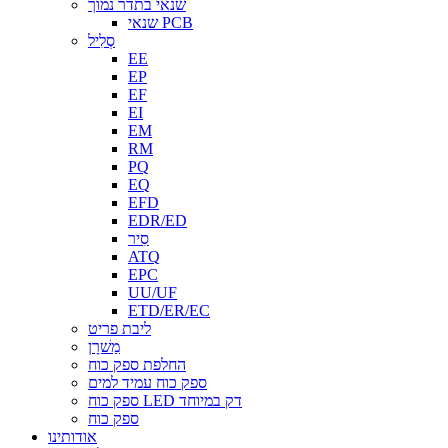
שנאי בתדר נמוך
שנאי PCB
סְלִיל
EE
EP
EF
EI
EM
RM
PQ
EQ
EFD
EDR/ED
סִיר
ATQ
EPC
UU/UF
ETD/ER/EC
ליבת פריט
מַשׁרָן
החלפת ספק כוח
ספק כוח עמיד למים
ספק כוח LED דק במיוחד
ספק כוח
אודותינו