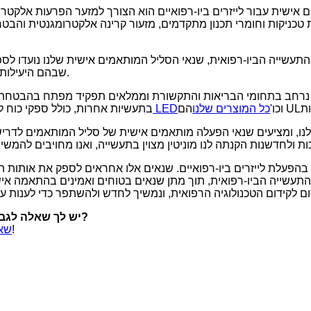
אישית עבור לייזרים ביו-רפואיים הוא הצורך למזער הפרעות אלקטר
טכניקות וחומרי תכנון מתקדמים, מזעור קרינה אלקטרומגנטית והבטח
שייה הביו-רפואית, שנאי הסליל המותאמים אישית שלנו נועדו לספק ב
שבהם היעילות של טיפול בלייזר יכולה להשפיע ישירות על בריאותו של המטופל.
נרחב בתחומי הבריאות והתקשורת וממלאים תפקיד מפתח בהבטחת פעו
הם UL
וכו'
כל המוצרים שלנו
ספקי כוח LED
בתעשיות אחרות, כולל ספקי כוח לצ
בהפעלת לייזרים ביו-רפואיים. שנאים אלו אחראים לספק את אותות 
יש לך שאלה לגבי שנאי סליל הדק או כל מכלול מגנטי אחר בהתאמה אישית?
יכול לפתור את כל השאלות שלך!
שאל