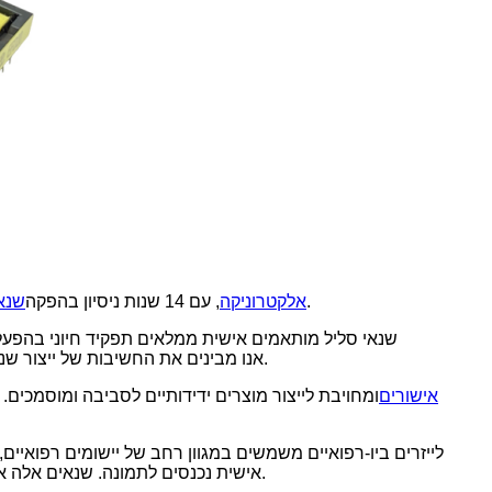
, אני מכיר את התפקיד החיוני של שנאי סליל מותאמים אישית בהפעלת לייזרים ביו-רפואיים.
Xuanger אלקטרוניקה
, עם 14 שנות ניסיון בהפקה
שנא
שנאי סליל מותאמים אישית ממלאים תפקיד חיוני בהפעלת
המדויקת. ב-Xuange Electronics, אנו מבינים את החשיבות של ייצור שנאי סליל מותאמים אישית באיכות גבוהה העומדים בדרישות המחמירות של התעשייה הביו-רפואית.
אישורים
ומחויבת לייצור מוצרים ידידותיים לסביבה ומוסמכים. י
לייזרים ביו-רפואיים משמשים במגוון רחב של יישומים רפואיים,
אישית נכנסים לתמונה. שנאים אלה אחראים לספק את הפולסים במתח גבוה הדרושים כדי לעורר את מדיום הלייזר, כמו גם את אותות הבקרה הדרושים לכוונון פלט הלייזר.