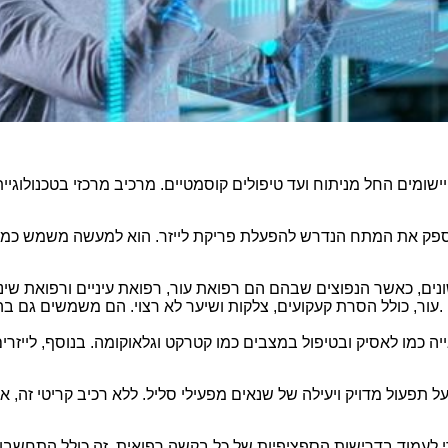
ישומים החל מניתוח ועד טיפולים קוסמטיים. מרכיב מרכזי בטכנולוגי
ספק את המתח הנדרש להפעלת פריקת לייזר. הוא למעשה משמש כמקור
נים, כאשר הנפוצים שבהם הם רפואת עור, רפואת עיניים ורפואת שיניי
עור, כולל הסרת קעקועים, צלקות ושיער לא רצוי. הם משמשים גם בהליכים כגון חידוש פני העור וטיפול בנגעים של כלי דם ופיגמנטים.
ה כמו לאסיק ובטיפול במצבים כמו קטרקט וגלאוקומה. בנוסף, לייזרי
 תפעול מדויק ויעילה של שנאים מפעילי סליל. ללא רכיב קריטי זה, א
 לעמוד בדרישות הספציפיות של כל בקשה רפואית. זה כולל התחשבות 