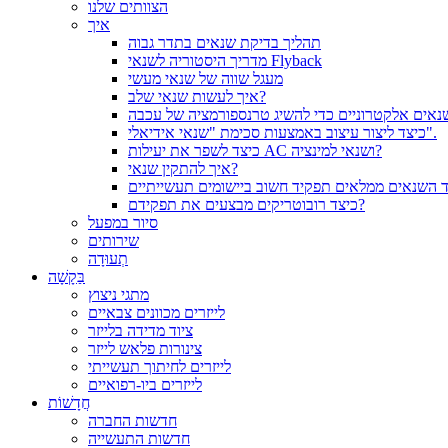
הצוותים שלנו
איך
תהליך בדיקת שנאים בתדר גבוה
מדריך היסטוריה לשנאי Flyback
מעגל שווה של שנאי מעשי
איך לעשות שנאי שלב?
אים אלקטרוניים כדי להשיג טרנספורמציה של עכבה
כיצד ליצור עיצוב באמצעות סכימת "שנאי אידיאלי".
כיצד לשפר את יעילות AC ושנאי למינציה?
איך להתקין שנאי?
כיצד רובוטריקים מבצעים את תפקידם?
סיור במפעל
שירותים
תְעוּדָה
בַּקָשָׁה
מתגי ניצוץ
לייזרים מכוונים צבאיים
ציוד מדידה בלייזר
צינורות פלאש לייזר
לייזרים לחיתוך תעשייתי
לייזרים ביו-רפואיים
חֲדָשׁוֹת
חדשות החברה
חדשות התעשייה