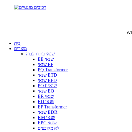
בַּיִת
מוצרים
שנאי בתדר גבוה
EE שנאי
שנאי EF
PQ Transformer
שנאי ETD
שנאי EFD
POT שנאי
שנאי EQ
ER שנאי
ED שנאי
EP Transformer
שנאי EDR
RM שנאי
EPC שנאי
לא מקובצים