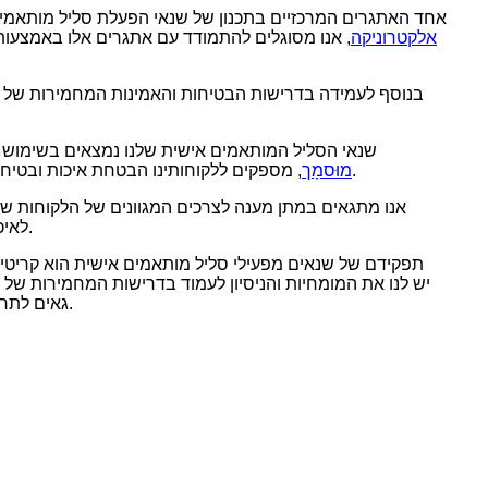
אחד האתגרים המרכזיים בתכנון של שנאי הפעלת סליל מותאמים 
Xuenger אלקטרוניקה
, אנו מסוגלים להתמודד עם אתגרים אלו באמצעות 
בנוסף לעמידה בדרישות הבטיחות והאמינות המחמירות של התע
שנאי הסליל המותאמים אישית שלנו נמצאים בשימוש 
, מספקים ללקוחותינו הבטחת איכות ובטיחות.
מוּסמָך
לאיכות ולחדשנות הקנתה לנו מוניטין מצוין בתעשייה, ואנו מחויבים להמשיך ולספק את הרמות הגבוהות ביותר של ביצועים ואמינות המוצר.
תפקידם של שנאים מפעילי סליל מותאמים אישית הוא קריטי 
גאים לתרום לקידום הטכנולוגיה הרפואית, ונמשיך לחדש ולהשתפר כדי לענות על הצרכים המשתנים ללא הרף של לקוחותינו ושל התעשייה כולה.