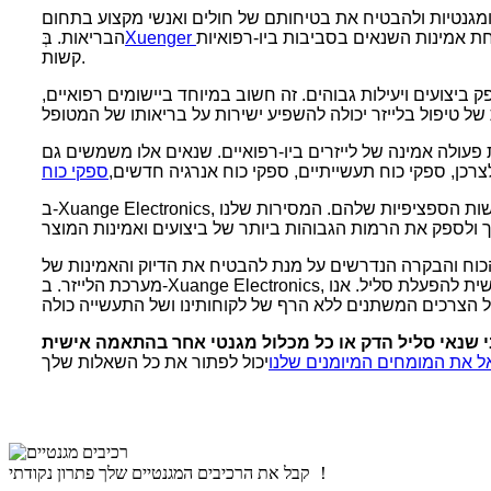
ומגנטיות ולהבטיח את בטיחותם של חולים ואנשי מקצוע בתחום
ת אמינות השנאים בסביבות ביו-רפואיות
הבריאות. בְּ
קשות.
יצועים ויעילות גבוהים. זה חשוב במיוחד ביישומים רפואיים,
לה אמינה של לייזרים ביו-רפואיים. שנאים אלו משמשים גם
רכן, ספקי כוח תעשייתיים, ספקי כוח אנרגיה חדשים,
ב-Xuange Electronics, אנו מתגאים במתן מענה לצרכים המגוונים של הלקוחות שלנו, ומציעים שנאי הפעלה מותאמים אישית של סליל המותאמים לדרישות הספציפיות שלהם. המסירות שלנו
הכוח והבקרה הנדרשים על מנת להבטיח את הדיוק והאמינות של
מערכת הלייזר. ב-Xuange Electronics, יש לנו את המומחיות והניסיון לעמוד בדרישות המחמירות של התעשייה הביו-רפואית, תוך מתן שנאים בטוחים ואמינים בהתאמה אישית להפעלת סליל. אנו
 את המומחים המיומנים שלנו
קבל את הרכיבים המגנטיים שלך פתרון נקודתי ！