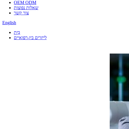
OEM ODM
שאלות נפוצות
צור קשר
English
בַּיִת
לייזרים ביו-רפואיים